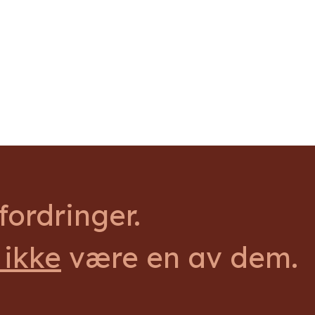
ordringer.
 ikke
være en av dem.