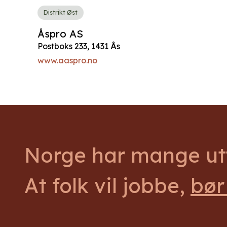
Distrikt Øst
Åspro AS
Postboks 233, 1431 Ås
www.aaspro.no
Norge har mange utf
At folk vil jobbe,
bør