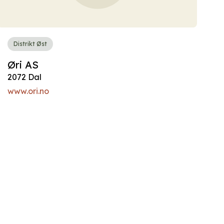
Distrikt Øst
Øri AS
2072 Dal
www.ori.no