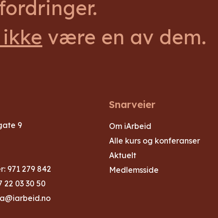
ordringer.
 ikke
være en av dem.
Snarveier
gate 9
Om iArbeid
Alle kurs og konferanser
Aktuelt
: 971 279 842
Medlemsside
 22 03 30 50
ma@iarbeid.no