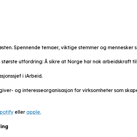
en. Spennende temaer, viktige stemmer og mennesker som e
største utfordring: Å sikre at Norge har nok arbeidskraft til
onssjef i iArbeid.
ver- og interesseorganisasjon for virksomheter som skaper
potify
eller
apple.
ring