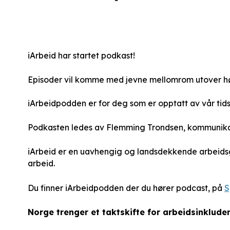
iArbeid har startet podkast!
Episoder vil komme med jevne mellomrom utover høst
iArbeidpodden er for deg som er opptatt av vår tids 
Podkasten ledes av Flemming Trondsen, kommunikasj
iArbeid er en uavhengig og landsdekkende arbeidsgi
arbeid.
Du finner iArbeidpodden der du hører podcast, på
S
Norge trenger et taktskifte for arbeidsinklude