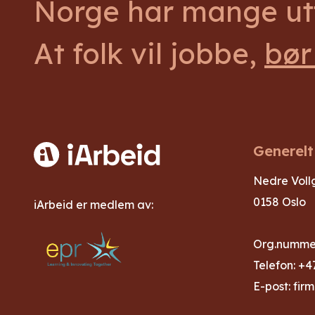
Norge har mange utf
At folk vil jobbe,
bør
Generelt
Nedre Voll
0158 Oslo
iArbeid er medlem av:
Org.nummer
Telefon:
+47
E-post:
fir