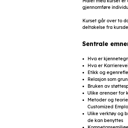
Målet med kurset er a
gjennomføre individue
Kurset går over to d
deltakelse fra kursd
Sentrale emne
Hva er kjennetegn
Hva er Karriereve
Etikk og egenrefle
Relasjon som grunn
Bruken av støttesp
Ulike arenaer for 
Metoder og teorie
Customized Empl
Ulike verktøy og 
de kan benyttes
Kompetansemiljøer