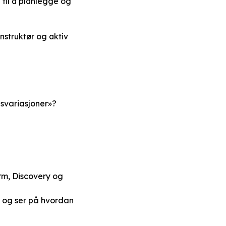
d til å planlegge og
nstruktør og aktiv
svariasjoner»?
rm, Discovery og
, og ser på hvordan