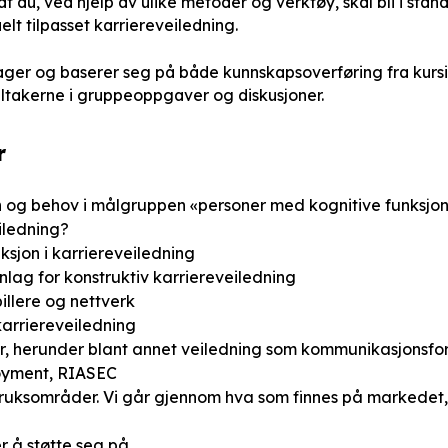
t du, ved hjelp av ulike metoder og verktøy, skal bli i stan
lt tilpasset karriereveiledning.
ager og baserer seg på både kunnskapsoverføring fra kursi
eltakerne i gruppeoppgaver og diskusjoner.
r
 og behov i målgruppen «personer med kognitive funksjon
iledning?
ksjon i karriereveiledning
lag for konstruktiv karriereveiledning
illere og nettverk
karriereveiledning
r, herunder blant annet veiledning som kommunikasjonsfo
oyment, RIASEC
bruksområder. Vi går gjennom hva som finnes på markedet
 å støtte seg på