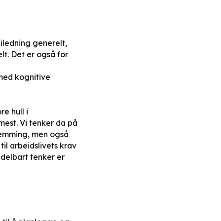
iledning generelt,
lt. Det er også for
med kognitive
e hull i
mest. Vi tenker da på
shemming, men også
il arbeidslivets krav
ddelbart tenker er