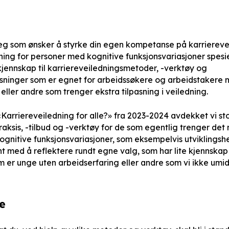
deg som ønsker å styrke din egen kompetanse på karriereve
ing for personer med kognitive funksjonsvariasjoner spesie
jennskap til karriereveiledningsmetoder, -verktøy og
sninger som er egnet for arbeidssøkere og arbeidstakere 
 eller andre som trenger ekstra tilpasning i veiledning.
arriereveiledning for alle?» fra 2023-2024 avdekket vi stor
aksis, -tilbud og -verktøy for de som egentlig trenger det 
ognitive funksjonsvariasjoner, som eksempelvis utvikling
 med å reflektere rundt egne valg, som har lite kjennskap t
m er unge uten arbeidserfaring eller andre som vi ikke umi
e