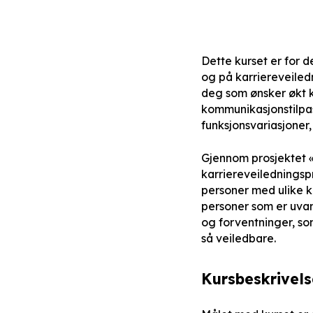
Dette kurset er for 
og på karriereveiledn
deg som ønsker økt k
kommunikasjonstilpa
funksjonsvariasjoner,
Gjennom prosjektet «K
karriereveiledningspr
personer med ulike k
personer som er uvant
og forventninger, so
så veiledbare.
Kursbeskrivels