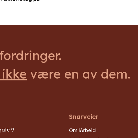
ordringer.
 ikke
være en av dem.
Snarveier
gate 9
Om iArbeid