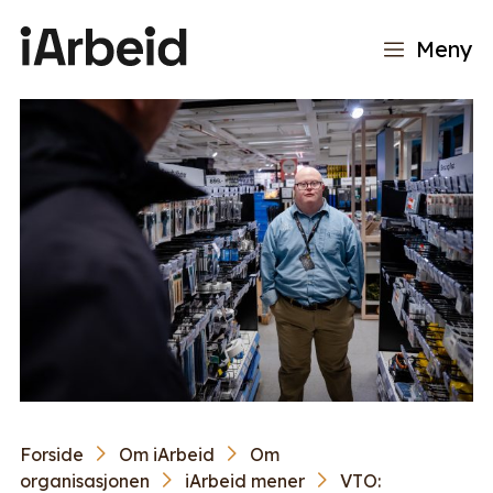
Meny
Forside
Om iArbeid
Om
organisasjonen
iArbeid mener
VTO: