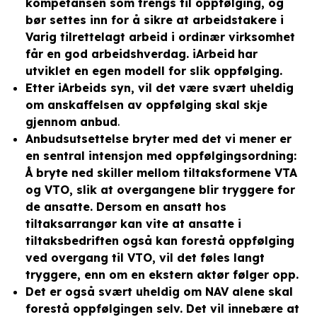
kompetansen som trengs til oppfølging, og
bør settes inn for å sikre at arbeidstakere i
Varig tilrettelagt arbeid i ordinær virksomhet
får en god arbeidshverdag. iArbeid
har
utviklet en egen modell for slik oppfølging.
Etter iArbeids syn, vil det være svært uheldig
om anskaffelsen av oppfølging skal skje
gjennom anbud
.
Anbudsutsettelse bryter med det vi mener er
en sentral intensjon med oppfølgingsordning:
Å bryte ned skiller mellom tiltaksformene VTA
og VTO, slik at overgangene blir tryggere for
de ansatte. Dersom en ansatt hos
tiltaksarrangør kan vite at ansatte i
tiltaksbedriften også kan forestå oppfølging
ved overgang til VTO, vil det føles langt
tryggere, enn om en ekstern aktør følger opp.
Det er også svært uheldig om NAV alene skal
forestå oppfølgingen selv. Det vil innebære at