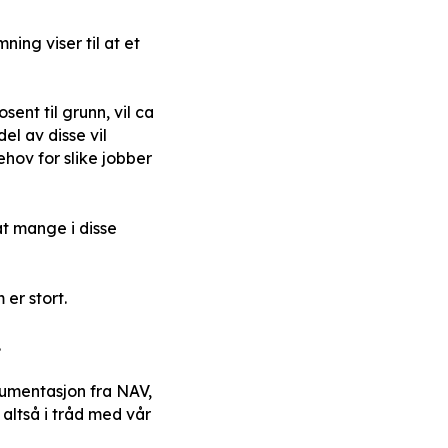
emning
viser til at et
ent til grunn, vil ca
l av disse vil
hov for slike jobber
at mange i disse
er stort.
.
okumentasjon fra NAV,
 altså i tråd med vår