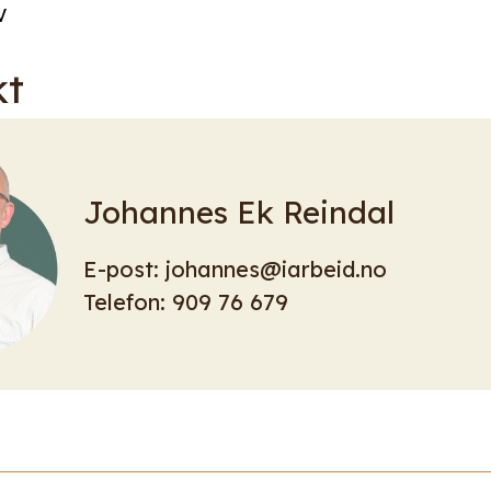
V
kt
Johannes Ek Reindal
E-post:
johannes@iarbeid.no
Telefon:
909 76 679