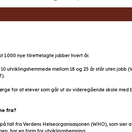
t 1.000 nye tilrettelagte jobber hvert år.
 10 utviklingshemmede mellom 18 og 25 år står uten jobb 
).
 sørge for at elever som går ut av videregående skole med b
ne fra?
på tall fra Verdens Helseorganisasjonen (WHO), som sier a
gen, har en form for utviklingshemning.