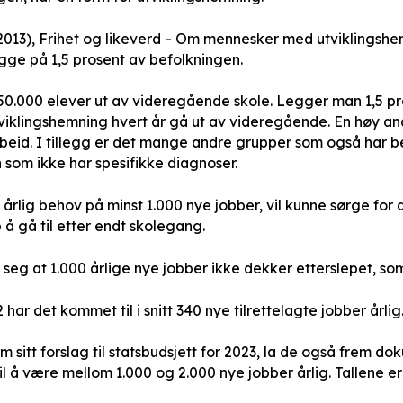
2013),
Frihet og likeverd – Om mennesker med utviklingsh
igge på 1,5 prosent av befolkningen.
50.000 elever ut av videregående skole. Legger man 1,5 pros
iklingshemning hvert år gå ut av videregående. En høy ande
rbeid. I tillegg er det mange andre grupper som også har be
 som ikke har spesifikke diagnoser.
 årlig behov på minst 1.000 nye jobber, vil kunne sørge for 
å gå til etter endt skolegang.
seg at 1.000 årlige nye jobber ikke dekker etterslepet, som 
har det kommet til i snitt 340 nye tilrettelagte jobber årlig
m sitt forslag til statsbudsjett for 2023, la de også frem d
l å være mellom 1.000 og 2.000 nye jobber årlig. Tallene er