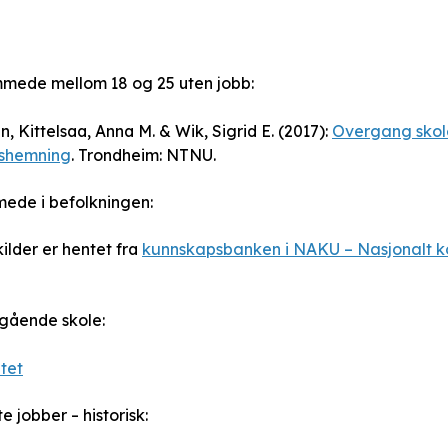
mmede mellom 18 og 25 uten jobb:
, Kittelsaa, Anna M. & Wik, Sigrid E. (2017):
Overgang skole
gshemning
. Trondheim: NTNU.
mede i befolkningen:
ilder er hentet fra
kunnskapsbanken i NAKU – Nasjonalt 
regående skole:
tet
te jobber – historisk: