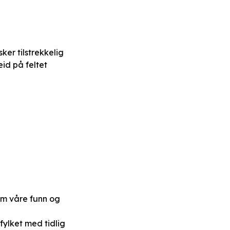
ker tilstrekkelig
eid på feltet
em våre funn og
fylket med tidlig