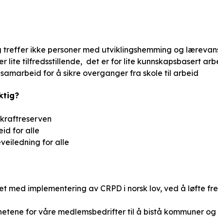
 treffer ikke personer med utviklingshemming og lærevans
r lite tilfredsstillende, det er for lite kunnskapsbasert arb
samarbeid for å sikre overganger fra skole til arbeid
ktig?
skraftreserven
eid for alle
eveiledning for alle
et med implementering av CRPD i norsk lov, ved å løfte fr
hetene for våre medlemsbedrifter til å bistå kommuner og 