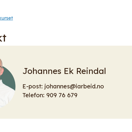
kurset
kt
Johannes Ek Reindal
E-post:
johannes@iarbeid.no
Telefon:
909 76 679