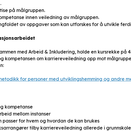
.
tise på målgruppen.
ompetanse innen veiledning av målgruppen.
foldet av oppgaver som kan utforskes for å utvikle ferdi
vasjonsarbeidet
 sammen med Arbeid & Inkludering, holde en kursrekke på 4
 og kompetansen om karriereveiledning opp mot målgruppen
en:
metodikk for personer med utviklingshemming og andre 
 og kompetanse
rbeid mellom instanser
m passer for hvem og hvordan de kan brukes
sarrangører tilby karriereveiledning allerede i grunnskol