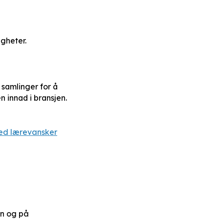
gheter.
 samlinger for å
 innad i bransjen.
med lærevansker
en og på