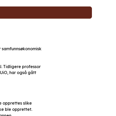
 er samfunnsøkonomisk
 Tidligere professor
UiO, har også gått
e opprettes slike
ke ble opprettet.
 annen