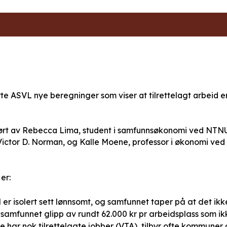
rte ASVL nye beregninger som viser at tilrettelagt arbeid
ørt av Rebecca Lima, student i samfunnsøkonomi ved NTNU.
ictor D. Norman, og Kalle Moene, professor i økonomi ved 
er:
d er isolert sett lønnsomt, og samfunnet taper på at det ikk
k samfunnet glipp av rundt 62.000 kr pr arbeidsplass som ik
 har nok tilrettelagte jobber (VTA), tilbyr ofte kommuner