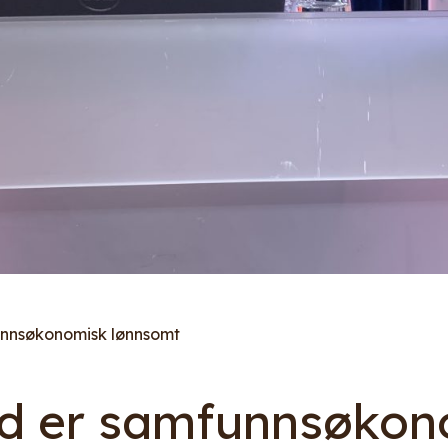
funnsøkonomisk lønnsomt
eid er samfunnsøko