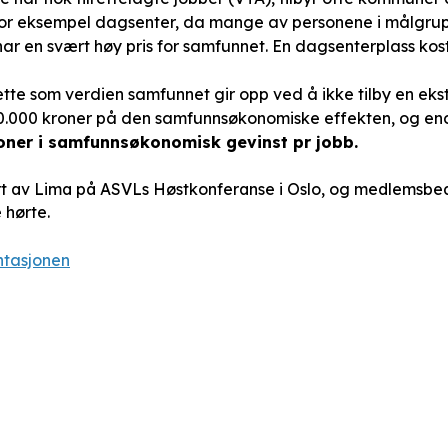
 for eksempel dagsenter, da mange av personene i målgru
har en svært høy pris for samfunnet. En dagsenterplass kos
tte som verdien samfunnet gir opp ved å ikke tilby en ekst
500.000 kroner på den samfunnsøkonomiske effekten, og e
oner i samfunnsøkonomisk gevinst pr jobb.
rt av Lima på ASVLs Høstkonferanse i Oslo, og medlemsbedr
 hørte.
ntasjonen