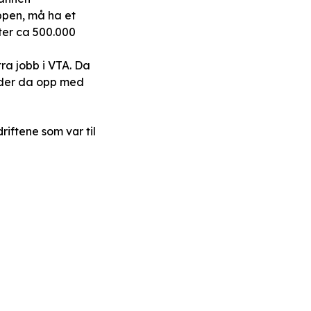
ppen, må ha et
ter
ca 500.000
ra jobb i VTA. Da
nder da opp med
iftene som var til