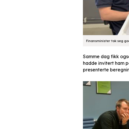
Finansminister tok seg go
Samme dag fikk også 
hadde invitert ham på
presenterte beregni