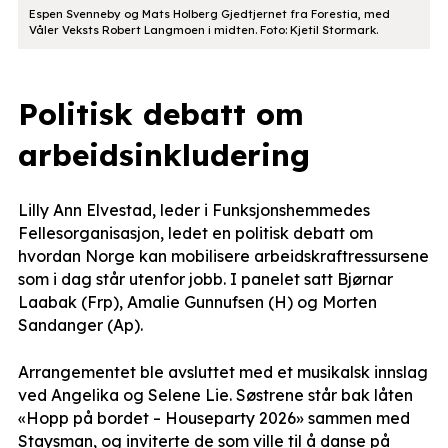
Espen Svenneby og Mats Holberg Gjedtjernet fra Forestia, med
Våler Veksts Robert Langmoen i midten. Foto: Kjetil Stormark.
Politisk debatt om
arbeidsinkludering
Lilly Ann Elvestad, leder i Funksjonshemmedes
Fellesorganisasjon, ledet en politisk debatt om
hvordan Norge kan mobilisere arbeidskraftressursene
som i dag står utenfor jobb. I panelet satt Bjørnar
Laabak (Frp), Amalie Gunnufsen (H) og Morten
Sandanger (Ap).
Arrangementet ble avsluttet med et musikalsk innslag
ved Angelika og Selene Lie. Søstrene står bak låten
«Hopp på bordet – Houseparty 2026» sammen med
Staysman, og inviterte de som ville til å danse på