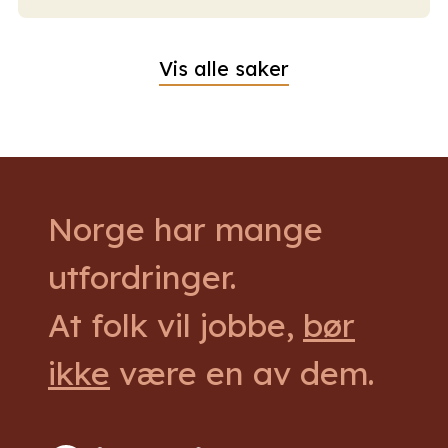
Vis alle saker
Norge har mange
utfordringer.
At folk vil jobbe,
bør
ikke
være en av dem.