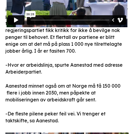
iArbeids Onar Aanestad ønsket velkommen og minnet
partiene om at de er blitt enige om 1000 nye
tilrettelagte jobber uten å levere på det. Særlig
regjeringspartiet fikk kritikk for ikke å bevilge nok
penger til behovet. Et flertall av partiene er blitt
enige om at det må på plass 1 000 nye tilrettelagte
jobber årlig. I år er fasiten 700.
-Hvor er arbeidslinja, spurte Aanestad med adresse
Arbeiderpartiet.
Aanestad minnet også om at Norge må få 150 000
flere i jobb innen 2030, men påpekte at
mobiliseringen av arbeidskraft går sent.
-De fleste pilene peker feil vei. Vi trenger et
taktskifte, sa Aanestad.