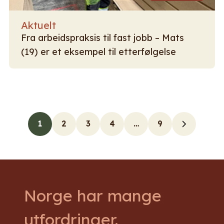
Aktuelt
Fra arbeidspraksis til fast jobb – Mats
(19) er et eksempel til etterfølgelse
1
2
3
4
…
9
Norge har mange
utfordringer.