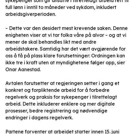
sykepenger som gir ansatte i tilrettelagt arbeid rett til
full lønn i inntil to måneder ved sykdom, inkludert
arbeidsgiverperioden.
– Dette var den desidert mest krevende saken. Denne
enigheten viser at vi tar folka våre på alvor – og at vi
mener de skal behandles likt med andre
arbeidstakere. Samtidig har det vært avgjørende for
oss å få på plass klare forutsetninger: Ordningen kan
ikke tre i kraft uten at myndighetene følger opp, sier
Onar Aanestad.
Avtalen forutsetter at regjeringen setter i gang et
konkret og forpliktende arbeid for å forbedre
regelverk og praksis for sykepenger i tilrettelagt
arbeid. Dette inkluderer enklere og mer digitale
prosesser, bedre registrering og nødvendige
endringer i dagens regelverk.
Partene forventer at arbeidet starter innen 15. juni