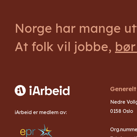
Norge har mange utf
At folk vil jobbe,
bør
Generelt
Nedre Voll
0158 Oslo
iArbeid er medlem av:
Org.nummer