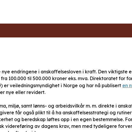
 de nye endringene i anskaffelsesloven i kraft. Den viktigste 
fra 100.000 til 500.000 kroner eks. mva. Direktoratet for f
 er veiledningsmyndighet i Norge og har nå publisert
en n
 nye eller revidert.
ima, miljø, samt lønns- og arbeidsvilkår m. m. direkte i anska
vere får også plikt til å ha anskaffelsesstrategi og rutiner
erhet og beredskap løftes opp i en egen bestemmelse. For
k videreføring av dagens krav, men med tydeligere forvent