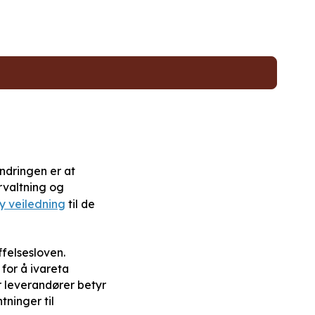
endringen er at
orvaltning og
y veiledning
til de
ffelsesloven.
 for å ivareta
 leverandører betyr
ninger til