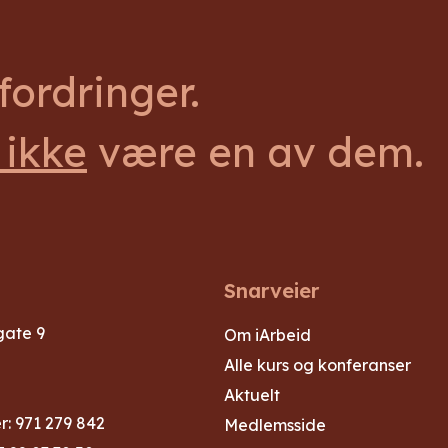
ordringer.
 ikke
være en av dem.
Snarveier
gate 9
Om iArbeid
Alle kurs og konferanser
Aktuelt
: 971 279 842
Medlemsside