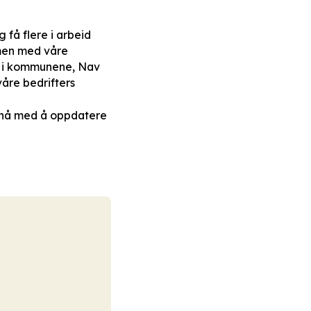
 få flere i arbeid
mmen med våre
re i kommunene, Nav
våre bedrifters
r nå med å oppdatere