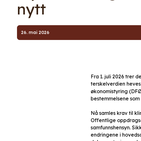
nytt
26. mai 2026
Fra 1. juli 2026 trer
terskelverdien heves 
økonomistyring (DFØ)
bestemmelsene som er
Nå samles krav til kl
Offentlige oppdragsgi
samfunnshensyn. Sikk
endringene i hovedsa