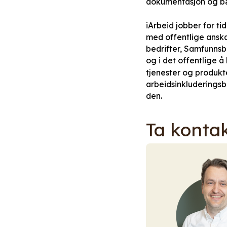
dokumentasjon og bæ
iArbeid jobber for ti
med offentlige anskaf
bedrifter, Samfunnsb
og i det offentlige å
tjenester og produkt
arbeidsinkluderings
den.
Ta konta