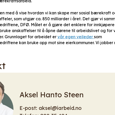
rekraftsarbeid.
den med å vise hvordan vi kan skape mer sosial bærekraft og
feler, som utgjør ca. 850 milliarder i året. Det gjør vi sa
edriftene, DFØ. Målet er å gjøre det enklere for innkjøpe
 bruke anskaffelser til å åpne dørene til arbeidslivet og for 
er. Grunnlaget for arbeidet er
vår egen veileder
som
bedriftene kan bruke opp mot sine eierkommuner. Vi jobbe
kt
Aksel Hanto Steen
E-post:
aksel@iarbeid.no