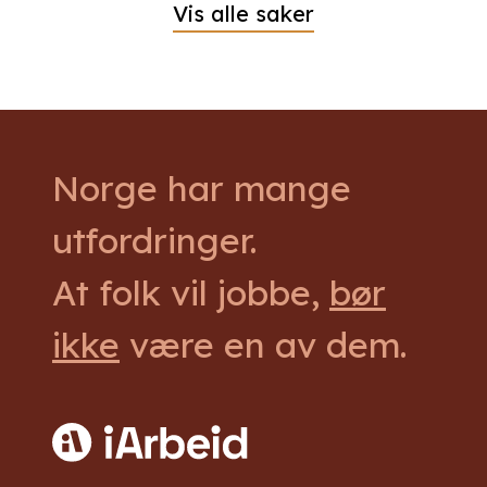
Vis alle saker
Norge har mange
utfordringer.
At folk vil jobbe,
bør
ikke
være en av dem.