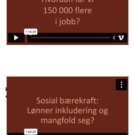
Hvordan skaper vi sosial bærekraft med
offentlige anskaffelser?