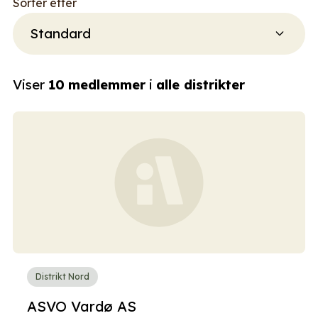
Sorter etter
Viser
10
medlemmer
i
alle distrikter
Distrikt Nord
ASVO Vardø AS