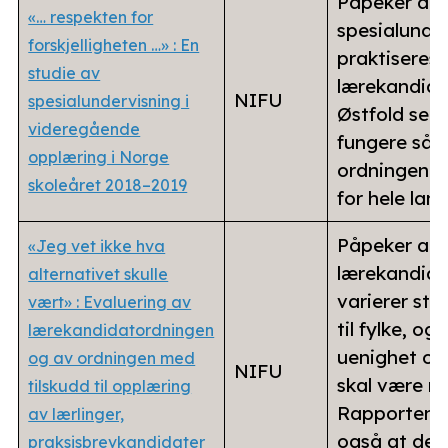
Påpeker at
«… respekten for
spesialunde
forskjelligheten …» : En
praktiseres 
studie av
lærekandida
NIFU
spesialundervisning i
Østfold ser u
videregående
fungere så 
opplæring i Norge
ordningen b
skoleåret 2018–2019
for hele lan
Påpeker at 
«Jeg vet ikke hva
lærekandid
alternativet skulle
varierer ster
vært» : Evaluering av
til fylke, og 
lærekandidatordningen
uenighet o
og av ordningen med
NIFU
skal være m
tilskudd til opplæring
Rapporten 
av lærlinger,
også at det 
praksisbrevkandidater