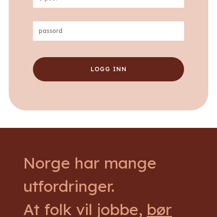
post
passord
(Required)
(Required)
Norge har mange
utfordringer.
At folk vil jobbe,
bør